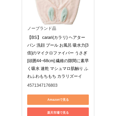
ノーブランド品
【BS】 carari(カラリ) ヘアター
バン 洗顔 プール お風呂 吸水力[3
倍]のマイクロファイバー うさぎ 
[頭囲44~68cm] 繊維の隙間に素早
く吸水 速乾 マシュマロ肌触り ふ
わふわもちもち カラリズーイ
4571347176803
Amazonで見る
楽天市場で見る