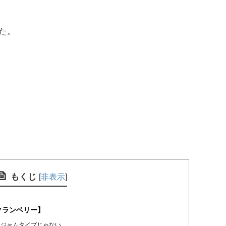
た。
もくじ
[
非表示
]
クランベリー】
ジャムタイプじゃない