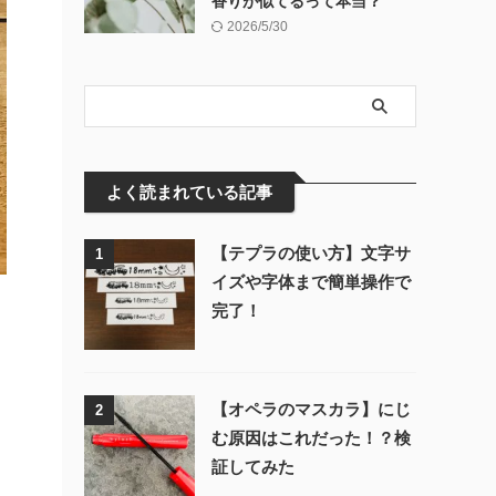
香りが似てるって本当？
2026/5/30
よく読まれている記事
【テプラの使い方】文字サ
1
イズや字体まで簡単操作で
完了！
【オペラのマスカラ】にじ
2
む原因はこれだった！？検
証してみた