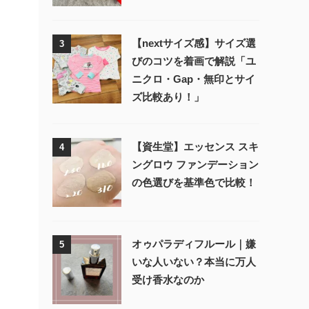
【nextサイズ感】サイズ選
3
びのコツを着画で解説「ユ
ニクロ・Gap・無印とサイ
ズ比較あり！」
【資生堂】エッセンス スキ
4
ングロウ ファンデーション
の色選びを基準色で比較！
オゥパラディフルール｜嫌
5
いな人いない？本当に万人
受け香水なのか