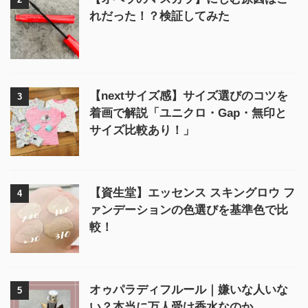
れだった！？検証してみた
【nextサイズ感】サイズ選びのコツを
3
着画で解説「ユニクロ・Gap・無印と
サイズ比較あり！」
【資生堂】エッセンス スキングロウ フ
4
ァンデーションの色選びを基準色で比
較！
オゥパラディフルール｜嫌いな人いな
5
い？本当に万人受け香水なのか