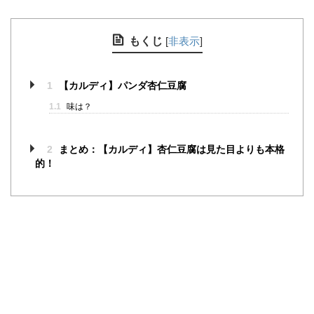
もくじ
[
非表示
]
1
【カルディ】パンダ杏仁豆腐
1.1
味は？
2
まとめ：【カルディ】杏仁豆腐は見た目よりも本格
的！