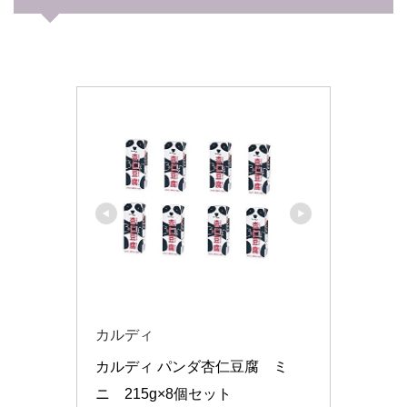
カルディ
カルディ パンダ杏仁豆腐　ミ
ニ　215g×8個セット