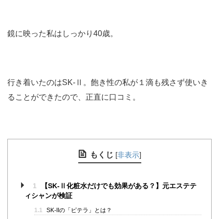
鏡に映った私はしっかり40歳。
行き着いたのはSK-Ⅱ。飽き性の私が１滴も残さず使いき
ることができたので、正直に口コミ。
もくじ
[
非表示
]
1
【SK-Ⅱ化粧水だけでも効果がある？】元エステテ
ィシャンが検証
1.1
SK-IIの「ピテラ」とは？