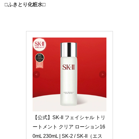
□ふきとり化粧水□
【公式】SK-II フェイシャル トリ
ートメント クリア ローション16
0mL 230mL | SK-2 / SK-II（エス