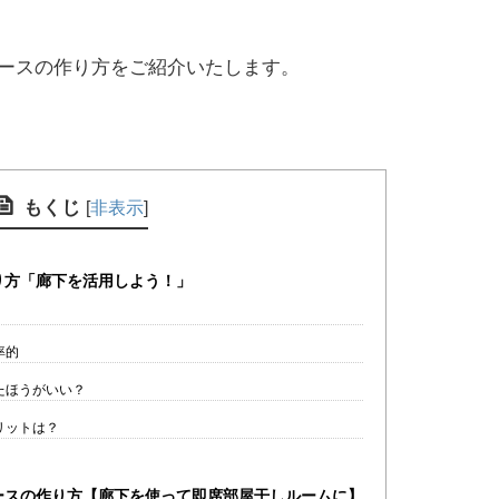
ースの作り方をご紹介いたします。
もくじ
[
非表示
]
り方「廊下を活用しよう！」
率的
たほうがいい？
リットは？
ースの作り方【廊下を使って即席部屋干しルームに】