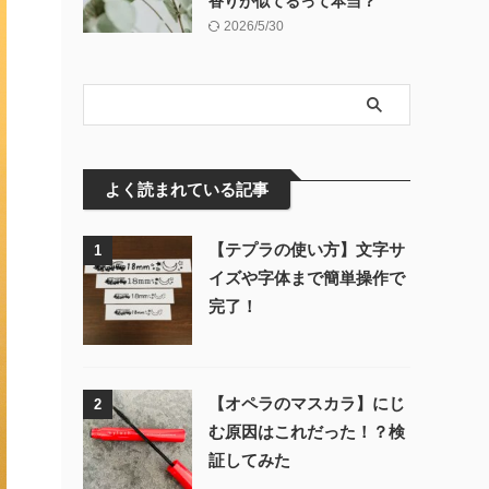
香りが似てるって本当？
2026/5/30
よく読まれている記事
【テプラの使い方】文字サ
1
イズや字体まで簡単操作で
完了！
【オペラのマスカラ】にじ
2
む原因はこれだった！？検
証してみた